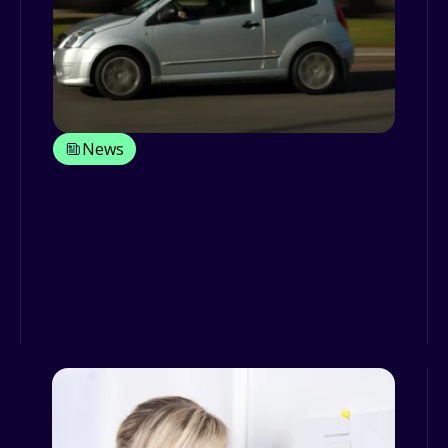
News
Sécurité d’une flotte de véhicules :
Êtes-vous conforme aux
réglementations ?
Pour n’importe quelle flotte de
véhicules, le travail semble ne jamais
s’arrêter. Les conducteurs (e...