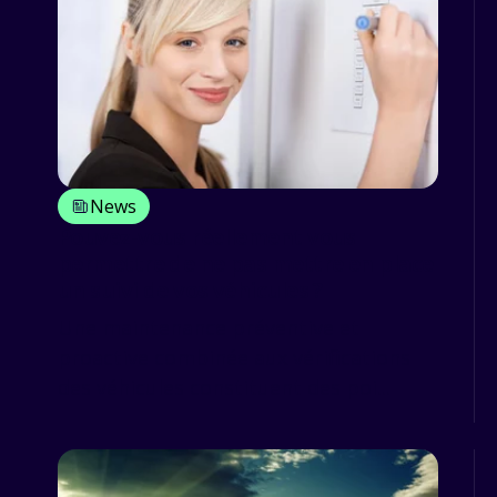
News
Pouvez-vous réellement vous
permettre de ne pas mettre en place
un suivi de vos véhicules ?
Une maintenance préventive et
proactive combinée aux vérifications
des véhicules constituent des poi...