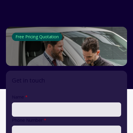
Free Pricing Quotation
Get in touch
Name
*
Phone Number
*