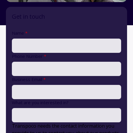
Get in touch
Name
*
Phone Number
*
Business Email
*
What are you interested in?
Transpoco needs the contact information you
provide to us to contact you about our products