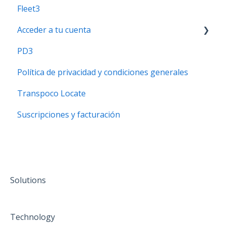
Fleet3
Guías del módulo combustible
Acceder a tu cuenta
PD3
Inicia sesión en tu cuenta
Política de privacidad y condiciones generales
¿Cómo activo la Autenticación de Múltiples
Factures
Transpoco Locate
Suscripciones y facturación
Solutions
Technology