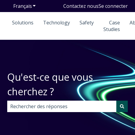
Français
Afficher le sous-menu pour les traductions
Contactez nous
Se connecter
Solutions
Technology
Safety
Case
A
Studies
Qu'est-ce que vous
cherchez ?
Il n'y a aucune suggestion car le champ de recherche 