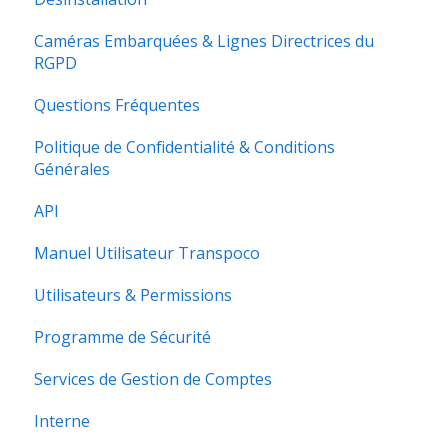
Applications Transpoco pour smartphone
Caméras Embarquées & Lignes Directrices du
Demander une Réparation ou une
L'authentification multifacteur
RGPD
Désinstallation
Exigences du Système
Questions Fréquentes
Vue Générale de Transpoco
Politique de Confidentialité & Conditions
Générales
API
Manuel Utilisateur Transpoco
Utilisateurs & Permissions
Programme de Sécurité
Services de Gestion de Comptes
Interne