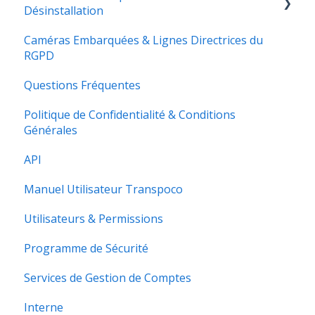
Désinstallation
Applications Transpoco pour smartphone
Caméras Embarquées & Lignes Directrices du
Demander une Réparation ou une
L'authentification multifacteur
RGPD
Désinstallation
Exigences du Système
Questions Fréquentes
Vue Générale de Transpoco
Politique de Confidentialité & Conditions
Générales
API
Manuel Utilisateur Transpoco
Utilisateurs & Permissions
Programme de Sécurité
Services de Gestion de Comptes
Interne