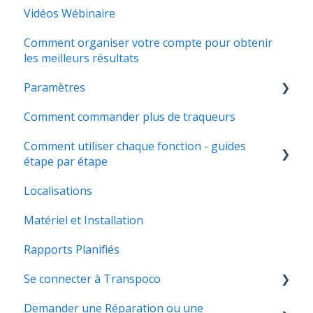
Vidéos Wébinaire
Comment organiser votre compte pour obtenir
les meilleurs résultats
Paramètres
Comment commander plus de traqueurs
Garage
Comment utiliser chaque fonction - guides
étape par étape
Localisations
Utilisateurs et autorisations
Matériel et Installation
Module Carnet de suivi
Rapports Planifiés
Module Maintenance
Se connecter à Transpoco
Module Messagerie
Demander une Réparation ou une
Planification des Rapports
Se connecter à Transpoco