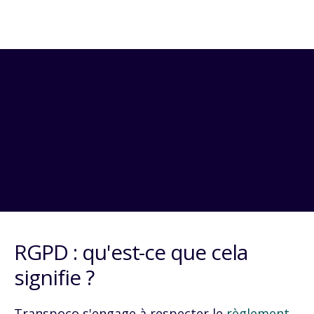
RGPD et Transpoco
Notre engagement en faveur de la protection
des données
RGPD
: qu'est-ce que cela
signifie ?
Transpoco s'engage à respecter le
règlement