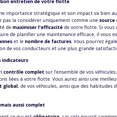
 bon entretien de votre flotte
ne importance stratégique et son impact va bien au-d
vez pas la considérer uniquement comme une
source 
ité de
maximiser l'efficacité
de votre flotte. Si vous
sure de planifier une maintenance efficace, il vous e
pannes
et le
nombre de factures
. Vous pourrez égal
on de vos conducteurs et une plus grande satisfactio
s indicateurs
un
contrôle complet
sur l’ensemble de vos véhicules
ons liées à votre flotte. Vous aurez ainsi une meille
 global
, de vos véhicules, ainsi que des habitudes 
 mais aussi complet
ent ce qui est
obligatoire
, car cela nourrit raremen