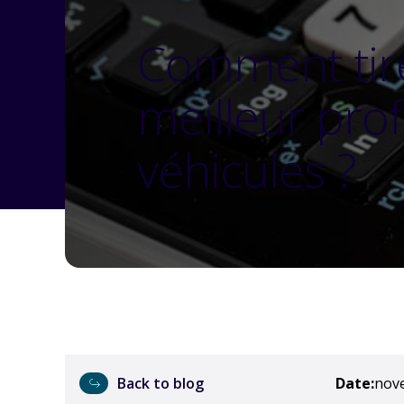
Comment tire
meilleur prof
véhicules ?
Back to blog
Date:
nov