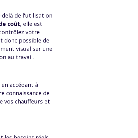
elà de l'utilisation
de coût
, elle est
 contrôlez votre
st donc possible de
ement visualiser une
n au travail.
, en accédant à
ure connaissance de
de vos chauffeurs et
t les besoins réels