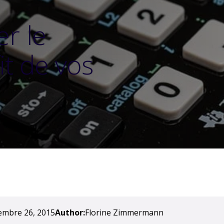
r le
it de vos
embre 26, 2015
Author:
Florine Zimmermann