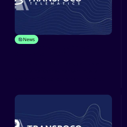
News
Smartphones VS. Systèmes de
Géolocalisation GPS
Depuis quelques années, de plus en
plus de personnes pensent que le
système GPS de leur smartphone p...