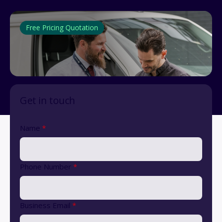
Free Pricing Quotation
Get in touch
Name
*
Phone Number
*
Business Email
*