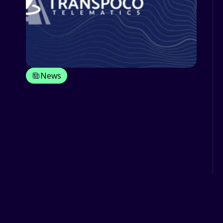
News
Excès de vitesse : Que doit faire
l'employeur ?
De plus en plus d'employeurs
s'inquiètent de recevoir des
contraventions pour des excès de
vitesse d...