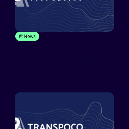
News
L'association 'Assureurs Prévention'
ne lève pas le pied
Vous ne connaissez peut-être pas
l’association d’assurance « Assureurs
Prévention ». Et pourtant, ce...