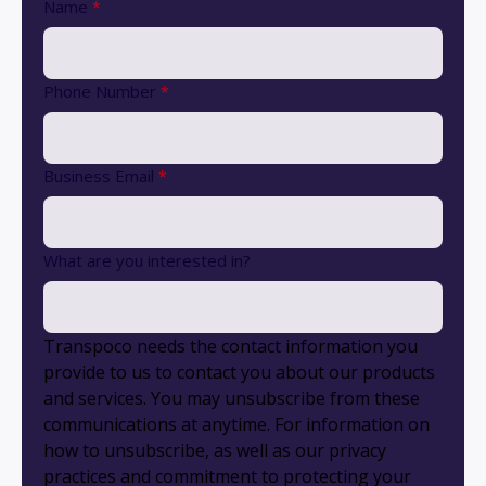
Name
*
Phone Number
*
Business Email
*
What are you interested in?
Transpoco needs the contact information you
provide to us to contact you about our products
and services. You may unsubscribe from these
communications at anytime. For information on
how to unsubscribe, as well as our privacy
practices and commitment to protecting your