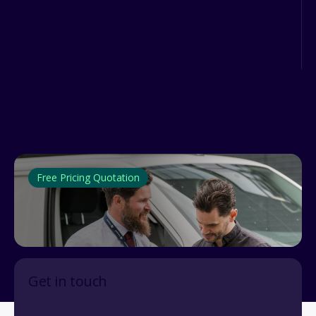
Chez Transpoco, nous sommes
conscients de la difficulté à mettre en
place les bonnes pratiques en en...
Free Pricing Quotation
Get in touch