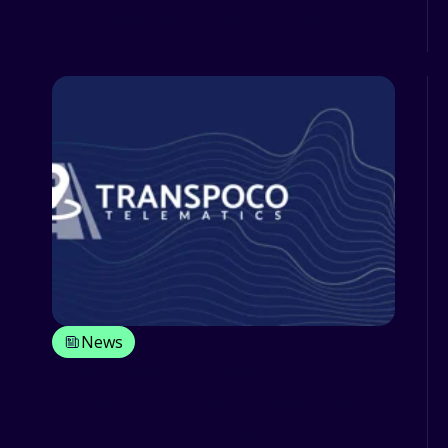
sans précédent, marqué par des...
News
Augmentation du budget voiture
L’année 2011 n’a pas fait exception à
l'augmentation du budget voiture