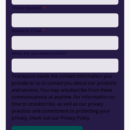
Phone Number
*
Business Email
*
What are you interested in?
Transpoco needs the contact information you
provide to us to contact you about our products
and services. You may unsubscribe from these
communications at anytime. For information on
how to unsubscribe, as well as our privacy
practices and commitment to protecting your
privacy, check out our Privacy Policy.