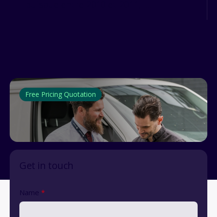
puisque entre 2010 et 2011, l...
Free Pricing Quotation
Get in touch
Name
*