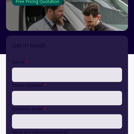
Free Pricing Quotation
Get in touch
Name
*
Phone Number
*
Business Email
*
What are you interested in?