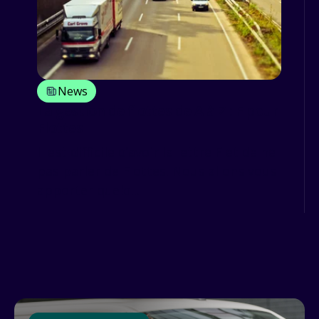
News
La gestion de flottes de A à Z : F pour
Flottes
Il est difficile d’avoir la lettre F et de ne
pas parler de Flottes. Nous allons vous
apporter quelq...