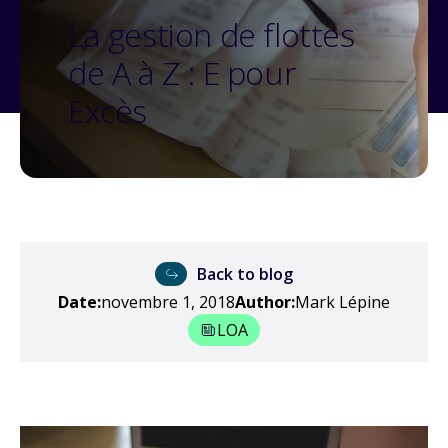
La gestion de flottes
de A à Z : E pour
Excès
Back to blog
Date:
novembre 1, 2018
Author:
Mark Lépine
LOA