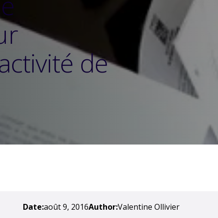
de
ur
activité de
Date:
août 9, 2016
Author:
Valentine Ollivier