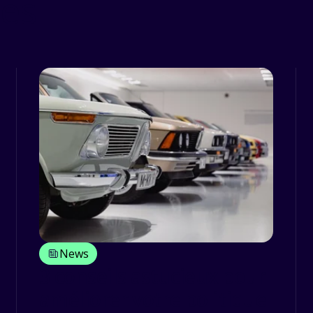
ces
News
3 conseils astucieux pour
améliorer votre politique