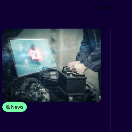
All blogs
News
La gestion de flottes de A
à Z : D pour Défaillances