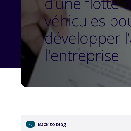
d’une flotte 
véhicules po
développer l’
l'entreprise
Back to blog