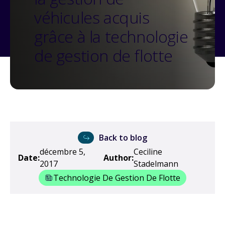
véhicules acquis
grâce à la technologie
de gestion de flotte
Back to blog
décembre 5,
Ceciline
Date:
Author:
2017
Stadelmann
Technologie De Gestion De Flotte