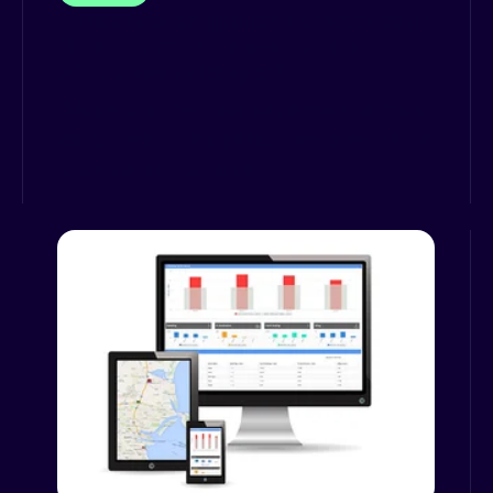
Tendances en gestion de flotte pour
2018 : comment la gestion des
véhicules va changer ?
Décembre n’est pas seulement le mois
de l’année où les personnes dressent le
bilan de leur activité ...