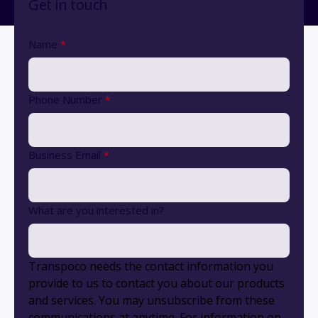
Get in touch
Name
*
Phone Number
*
Business Email
*
What are you interested in?
Transpoco needs the contact information you
provide to us to contact you about our products
and services. You may unsubscribe from these
communications at anytime. For information on