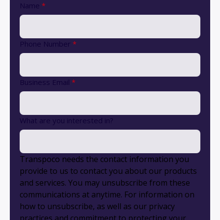
Name
*
Phone Number
*
Business Email
*
What are you interested in?
Transpoco needs the contact information you
provide to us to contact you about our products
and services. You may unsubscribe from these
communications at anytime. For information on
how to unsubscribe, as well as our privacy
practices and commitment to protecting your