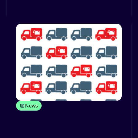
véhicules, nous avons...
News
5 questions essentielles à la création
d'une politique de flotte
Vous souhaitez vous lancer dans la