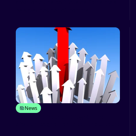
création d'une politique de flotte mais
ne savez pas par où comme...
News
Comment créer un programme
d’accompagnement des conducteurs
au top !