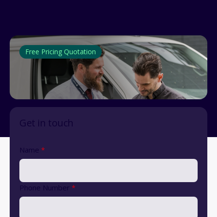
Free Pricing Quotation
Get in touch
Name
*
Phone Number
*